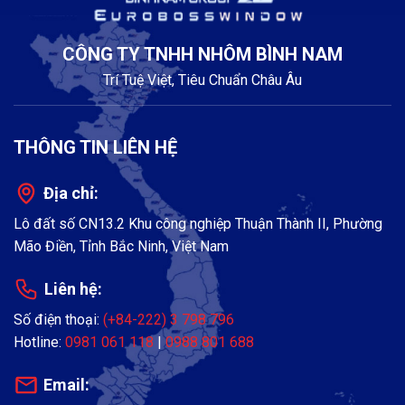
CÔNG TY TNHH NHÔM BÌNH NAM
Trí Tuệ Việt, Tiêu Chuẩn Châu Âu
THÔNG TIN LIÊN HỆ
Địa chỉ:
Lô đất số CN13.2 Khu công nghiệp Thuận Thành II, Phường
Mão Điền, Tỉnh Bắc Ninh, Việt Nam
Liên hệ:
Số điện thoại:
(+84-222) 3 798 796
Hotline:
0981 061 118
|
0988 801 688
Email: