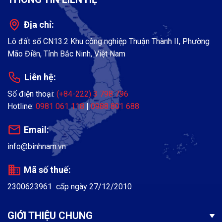
Địa chỉ:
Lô đất số CN13.2 Khu công nghiệp Thuận Thành II, Phường
Mão Điền, Tỉnh Bắc Ninh, Việt Nam
Liên hệ:
Số điện thoại:
(+84-222) 3 798 796
Hotline:
0981 061 118
|
0988 801 688
Email:
info@binhnam.vn
Mã số thuế:
2300623961 cấp ngày 27/12/2010
GIỚI THIỆU CHUNG