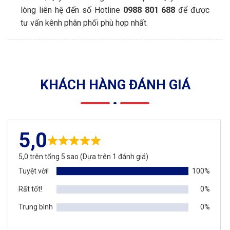
lòng liên hệ đến số Hotline
0988 801 688
để được
Bảo hành:
Tùy thuộc vào công nghệ sơn mà có
tư vấn kênh phân phối phù hợp nhất.
thời gian bảo hành khác nhau, tối đa lên đến 25
năm.
Khối
Độ
Thanh nhôm
Mã
lượng
dày
KHÁCH HÀNG ĐÁNH GIÁ
Khung vách dựng
17,1
2,5
VF651
65×120
kg/6m
mm
12,88
2,5
5,0
Khung vách dựng 65×77
VF652
kg/6m
mm
5,0 trên tổng 5 sao (Dựa trên 1 đánh giá)
Khung vách dựng
19,4
2,5
MD65105
Tuyệt vời!
100%
65×130
kg/6m
mm
Rất tốt!
0%
13,5
2,5
Khung vách dựng 65×80
65GK461
kg/6m
mm
Trung bình
0%
14,3
2,5