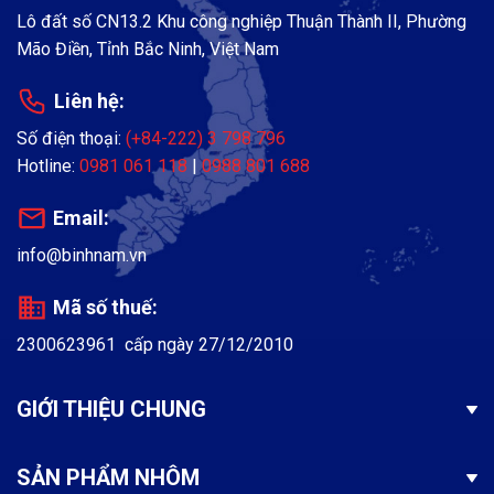
Đế lộ đố 52 (loại khác)
VCT
kg/6m
mm
Lô đất số CN13.2 Khu công nghiệp Thuận Thành II, Phường
Mão Điền, Tỉnh Bắc Ninh, Việt Nam
MD5204-
2,62
1,3
Nắp lộ đố 52×26,5
VCT
kg/6m
mm
Liên hệ:
Khung vách dựng
11,2
2,0
Số điện thoại:
(+84-222) 3 798 796
20H001
52×112 (2OH001)
kg/6m
mm
Hotline:
0981 061 118
|
0988 801 688
6,9
1,5
Khung vách dựng 52×79
20H002
Email:
kg/6m
mm
info@binhnam.vn
5,4
2,3
Pát liên kết khung 52
1032
kg/6m
mm
Mã số thuế:
Bảng mã và thông số các thanh nhôm của nhôm hệ
2300623961 cấp ngày 27/12/2010
mặt dựng
GIỚI THIỆU CHUNG
Đặc điểm của nhôm hệ mặt dựng
Royalboss
SẢN PHẨM NHÔM