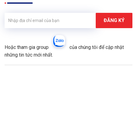
653516
65×168
kg/6m
mm
10,4
1,4
Khung vách dựng 65×98
652009
kg/6m
mm
8,5
1,6
Khung vách dựng 65×60
651606
kg/6m
mm
Hoặc tham gia group
của chúng tôi để cập nhật
những tin tức mới nhất.
2,2
1,8
Tai đỡ kính
CW0016
kg/6m
mm
0,55
0,8
Nắp bịt
CW007
kg/6m
mm
8,78
2,0
Khung vách dựng 52×83
MD5273
kg/6m
mm
Khung vách dựng
11,3
2,0
MD52101
52×112
kg/6m
mm
3,23
2,0