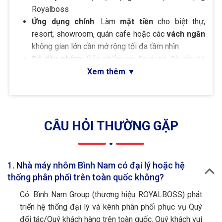
Royalboss
Ứng dụng chính
: Làm
mặt tiền
cho biệt thự,
resort, showroom, quán cafe hoặc các
vách ngăn
không gian lớn cần mở rộng tối đa tầm nhìn
Độ dày nhôm:
Sản phẩm có đa dạng độ dày từ
1.3mm đến 2.5mm
Xem thêm
▼
Kích thước khung:
Hiện nay Bình Nam Group cung
cấp 2 loại kích thước khung cho sản phẩm nhôm
hệ vách dựng là
65mm và 52mm
Bề mặt hoàn thiện
:
Sơn tĩnh điện
hoặc
sơn nhũ
CÂU HỎI THƯỜNG GẶP
kim Metallic Bonding
Màu sắc
: Đa dạng màu sắc như ghi xám, đen,
trắng, nâu cafe, xám đá, xám hoàng gia,…
1. Nhà máy nhôm Bình Nam có đại lý hoặc hệ
Phụ kiện:
Gioăng EPDM, keo Silicone, bu lông, ốc
thống phân phối trên toàn quốc không?
vít, ke,… của các thương hiệu nổi tiếng như Kinlong,
Có. Bình Nam Group (thương hiệu ROYALBOSS) phát
Cmech, Roto,…
triển hệ thống đại lý và kênh phân phối phục vụ Quý
Kính:
Kính cường lực đa dạng khẩu độ (tùy theo
đối tác/Quý khách hàng trên toàn quốc. Quý khách vui
nhu cầu)