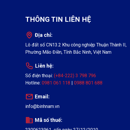
THÔNG TIN LIÊN HỆ
Địa chỉ:
Lô đất số CN13.2 Khu công nghiệp Thuận Thành II,
Phường Mão Điền, Tỉnh Bắc Ninh, Việt Nam
Liên hệ:
Số điện thoại:
(+84-222) 3 798 796
Hotline:
0981 061 118
|
0988 801 688
Email:
info@binhnam.vn
Mã số thuế:
2300623961 cấp ngày 27/12/2010