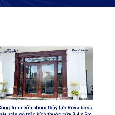
Công trình cửa nhôm thủy lực Royalboss
màu vân gỗ trắc kích thước cửa 3,4 x 3m