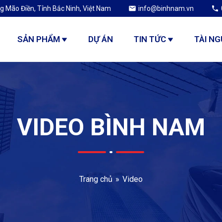
g Mão Điền, Tỉnh Bắc Ninh, Việt Nam
info@binhnam.vn
SẢN PHẨM
DỰ ÁN
TIN TỨC
TÀI N
VIDEO BÌNH NAM
Trang chủ
Video