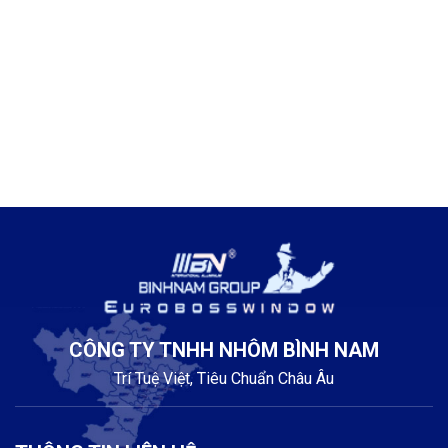
điểm liên kết định sẵn, hạn chế sai lệch trong quá trình
lắp đặt.
Độ dày và kết cấu profile:
Các hệ nhôm rãnh C thường
có
độ dày phổ biến từ 1.4mm – 2.2mm
, tùy theo từng
hệ (55, 65, 75, 80, 120,…). Bên trong thanh nhôm được
thiết kế
đa khoang và gân tăng cứng
, giúp nâng cao độ
ổn định, khả năng chịu lực và phù hợp với các bộ cửa có
kích thước lớn.
Độ kín khít và hiệu năng cửa:
Nhôm rãnh C thường sử
dụng
hệ gioăng EPDM và phụ kiện đồng bộ
, giúp tăng
độ kín khít giữa khung và cánh. Khi kết hợp với kính phù
hợp (kính cường lực, kính hộp), hệ cửa có thể cải thiện
khả năng
chống gió, cách âm và hạn chế thất thoát
nhiệt
.
CÔNG TY TNHH NHÔM BÌNH NAM
2.2. Hệ phụ kiện và thi công
Trí Tuệ Việt, Tiêu Chuẩn Châu Âu
Khác với nhôm rãnh K sử dụng khoan bắt vít thì nhôm rãnh C
lắp phụ kiện theo rãnh định hình sẵn
có độ chính xác cao: