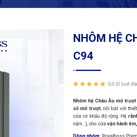
NHÔM HỆ C
C94
0,0
(0 lượt đá
Nhôm hệ Châu Âu mở trượt
sổ mở trượt
, nổi bật với thi
cửa có khẩu độ rộng. Hệ
rãn
nắm…), cho cửa
vận hành êm,
Dòng nhôm:
Royalboss Pre