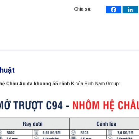
Chia sẻ:
thuật
ệ Châu Âu đa khoang 55 rãnh K
của Bình Nam Group: