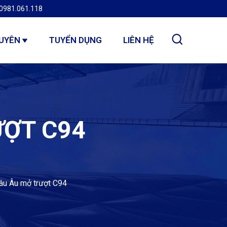
0981.061.118
GUYÊN
TUYỂN DỤNG
LIÊN HỆ
ƯỢT C94
u Âu mở trượt C94