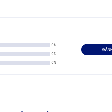
0%
ĐÁNH
0%
0%
Nhôm hệ Châu Âu mở trượt C94 mặt cắt