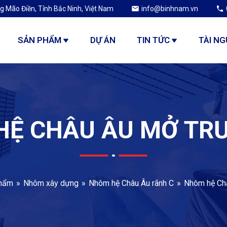
g Mão Điền, Tỉnh Bắc Ninh, Việt Nam
info@binhnam.vn
SẢN PHẨM
DỰ ÁN
TIN TỨC
TÀI N
Ệ CHÂU ÂU MỞ TR
hẩm
Nhôm xây dựng
Nhôm hệ Châu Âu rãnh C
Nhôm hệ Châ