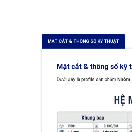
MẶT CẮT & THÔNG SỐ KỸ THUẬT
Mặt cắt & thông số kỹ 
Dưới đây là profile sản phẩm
Nhôm h