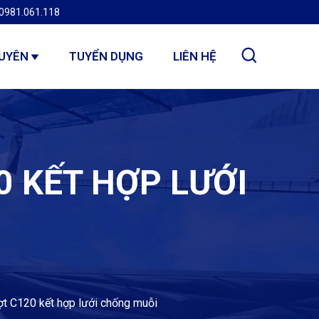
0981.061.118
GUYÊN
TUYỂN DỤNG
LIÊN HỆ
 KẾT HỢP LƯỚI
t C120 kết hợp lưới chống muỗi