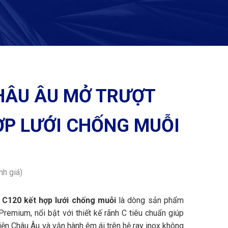
HÂU ÂU MỞ TRƯỢT
ỢP LƯỚI CHỐNG MUỖI
nh giá)
C120 kết hợp lưới chống muỗi
là dòng sản phẩm
remium, nổi bật với thiết kế rãnh C tiêu chuẩn giúp
iện Châu Âu và vận hành êm ái trên hệ ray inox không