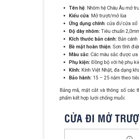
Tên hệ
: Nhôm hệ Châu Âu mở tr
Kiểu cửa
: Mở trượt/mở lùa
Ứng dụng chính
: cửa đi/cửa sổ 
Độ dày nhôm:
Tiêu chuẩn 2,0m
Kích thước bản cánh:
Bản cánh 
Bề mặt hoàn thiện
: Sơn tĩnh đi
Màu sắc
: Các màu sắc được ưa 
Phụ kiện:
Đồng bộ với hệ phụ ki
Kính:
Kính Việt Nhật, đa dạng kh
Bảo hành:
15 – 25 năm theo tiê
Bảng mã, mặt cắt và thông số các
phẩm kết hợp lưới chống muỗi: