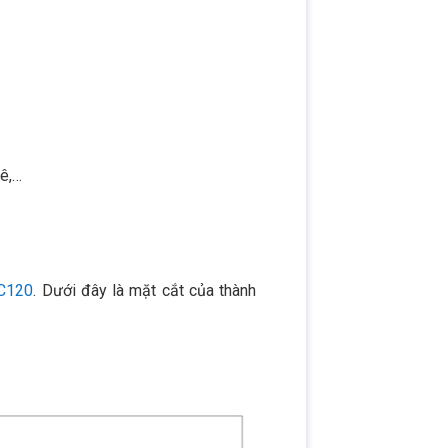
hê,…
 C120
. Dưới đây là mặt cắt của thành