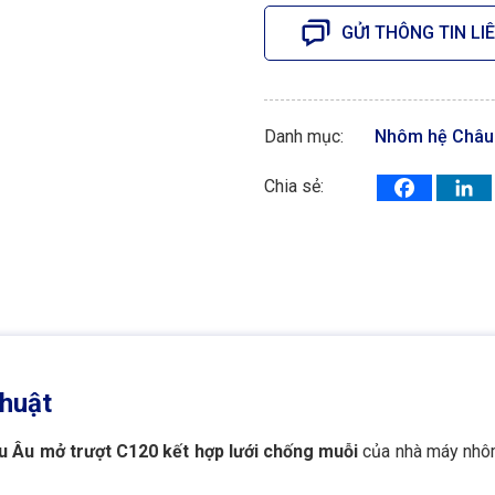
GỬI THÔNG TIN LI
Danh mục:
Nhôm hệ Châu 
Chia sẻ:
thuật
 Âu mở trượt C120 kết hợp lưới chống muỗi
của nhà máy nhôm