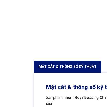
MẶT CẮT & THÔNG SỐ KỸ THUẬT
Mặt cắt & thông số kỹ 
Sản phẩm
nhôm Royalboss hệ Châu
sau: