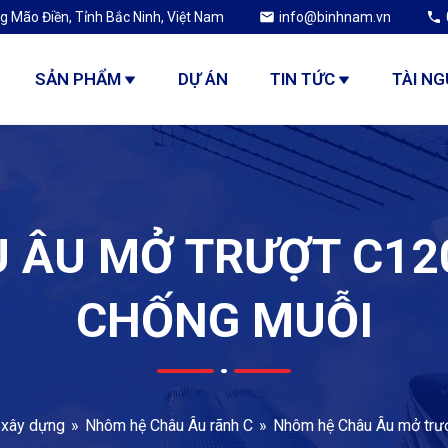
g Mão Điền, Tỉnh Bắc Ninh, Việt Nam
info@binhnam.vn
SẢN PHẨM
DỰ ÁN
TIN TỨC
TÀI N
 ÂU MỞ TRƯỢT C120
CHỐNG MUỖI
xây dựng
Nhôm hệ Châu Âu rãnh C
Nhôm hệ Châu Âu mở trượ