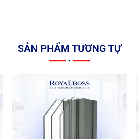
SẢN PHẨM TƯƠNG TỰ
m hệ Châu Âu mở trượt C120 cửa đi kết hợp lưới chống muỗi mặt