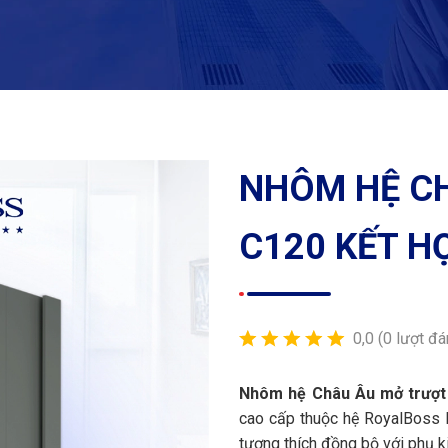
NHÔM HỆ C
C120 KẾT H
0,0
(0 lượt đá
Nhôm hệ Châu Âu mở trượt 
cao cấp thuộc hệ RoyalBoss P
tương thích đồng bộ với phụ k