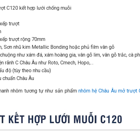
ượt C120 kết hợp lưới chống muỗi
xếp trượt
m
xếp trượt rộng 70mm
ện, Sơn nhũ kim Metallic Bonding hoặc phủ film vân gỗ
chuộng như xám đá, xám hoàng gia, vân gỗ lim, vân gỗ trắc, cà p
ện rãnh C Châu Âu như Roto, Cmech, Hopo,…
ẩu độ (tùy theo nhu cầu)
u chuẩn Châu Âu
 thanh nhôm tương tự như sản phẩm
nhôm hệ Châu Âu mở trượt