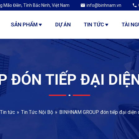
g Mão Điền, Tỉnh Bắc Ninh, Việt Nam
info@binhnam.vn
SẢN PHẨM
DỰ ÁN
TIN TỨC
TÀI N
 ĐÓN TIẾP ĐẠI DIỆ
Tin tức
Tin Tức Nội Bộ
BINHNAM GROUP đón tiếp đại diện 