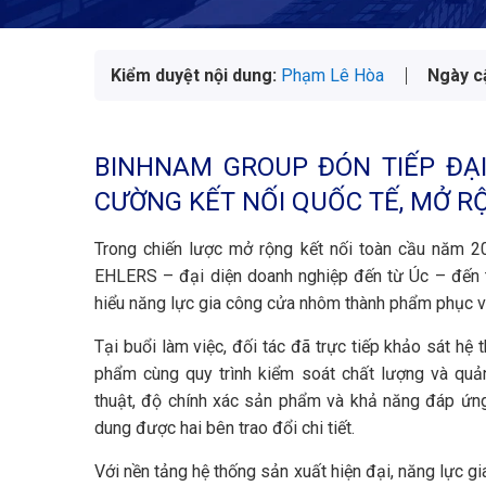
Kiểm duyệt nội dung:
Phạm Lê Hòa
Ngày c
BINHNAM GROUP ĐÓN TIẾP ĐẠ
CƯỜNG KẾT NỐI QUỐC TẾ, MỞ R
Trong chiến lược mở rộng kết nối toàn cầu năm
EHLERS – đại diện doanh nghiệp đến từ Úc – đến t
hiểu năng lực gia công cửa nhôm thành phẩm phục v
Tại buổi làm việc, đối tác đã trực tiếp khảo sát hệ
phẩm cùng quy trình kiểm soát chất lượng và qu
thuật, độ chính xác sản phẩm và khả năng đáp ứng
dung được hai bên trao đổi chi tiết.
Với nền tảng hệ thống sản xuất hiện đại, năng lực g