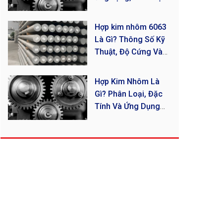
loại nhôm nào?
Hợp kim nhôm 6063
Là Gì? Thông Số Kỹ
Thuật, Độ Cứng Và
Ứng Dụng Mới Nhất
Hợp Kim Nhôm Là
Gì? Phân Loại, Đặc
Tính Và Ứng Dụng
Thực Tế