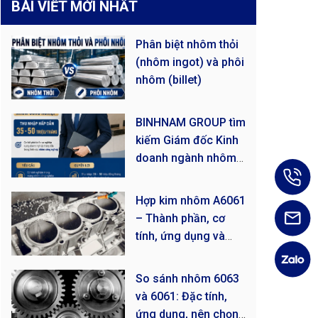
BÀI VIẾT MỚI NHẤT
Phân biệt nhôm thỏi
(nhôm ingot) và phôi
nhôm (billet)
BINHNAM GROUP tìm
kiếm Giám đốc Kinh
doanh ngành nhôm
công nghiệp
Hợp kim nhôm A6061
– Thành phần, cơ
tính, ứng dụng và
giá!
So sánh nhôm 6063
và 6061: Đặc tính,
ứng dụng, nên chọn