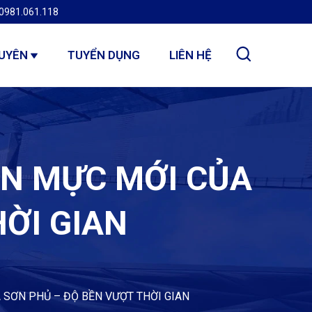
0981.061.118
GUYÊN
TUYỂN DỤNG
LIÊN HỆ
N MỰC MỚI CỦA
ỜI GIAN
SƠN PHỦ – ĐỘ BỀN VƯỢT THỜI GIAN