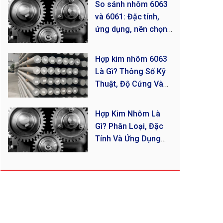
So sánh nhôm 6063
và 6061: Đặc tính,
ứng dụng, nên chọn
loại nhôm nào?
Hợp kim nhôm 6063
Là Gì? Thông Số Kỹ
Thuật, Độ Cứng Và
Ứng Dụng Mới Nhất
Hợp Kim Nhôm Là
Gì? Phân Loại, Đặc
Tính Và Ứng Dụng
Thực Tế