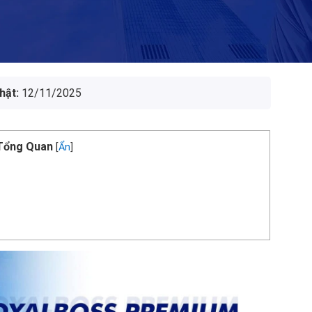
hật:
12/11/2025
Tổng Quan
[
Ẩn
]