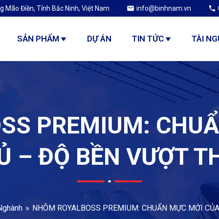
g Mão Điền, Tỉnh Bắc Ninh, Việt Nam
info@binhnam.vn
SẢN PHẨM
DỰ ÁN
TIN TỨC
TÀI N
SS PREMIUM: CHUẨ
Ủ – ĐỘ BỀN VƯỢT TH
Nghành
NHÔM ROYALBOSS PREMIUM: CHUẨN MỰC MỚI CỦA 