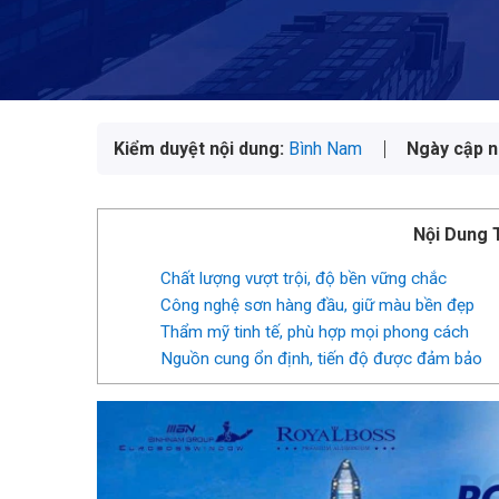
Kiểm duyệt nội dung:
Bình Nam
Ngày cập n
Nội Dung 
Chất lượng vượt trội, độ bền vững chắc
Công nghệ sơn hàng đầu, giữ màu bền đẹp
Thẩm mỹ tinh tế, phù hợp mọi phong cách
Nguồn cung ổn định, tiến độ được đảm bảo