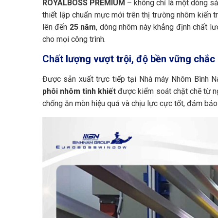
ROYALBOSS PREMIUM
– không chỉ là một dòng sả
thiết lập chuẩn mực mới trên thị trường nhôm kiến t
lên đến
25 năm
, dòng nhôm này khẳng định chất lư
cho mọi công trình.
Chất lượng vượt trội, độ bền vững chắc
Được sản xuất trực tiếp tại Nhà máy Nhôm Bình N
phôi nhôm tinh khiết
được kiểm soát chặt chẽ từ n
chống ăn mòn hiệu quả và chịu lực cực tốt, đảm bảo 