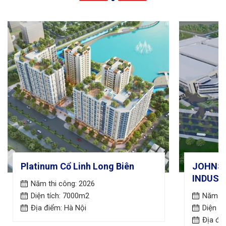
Platinum Cổ Linh Long Biên
JOHNSO
INDUST
Năm thi công: 2026
Diện tích: 7000m2
Năm th
Địa điểm: Hà Nội
Diện tí
Địa đi