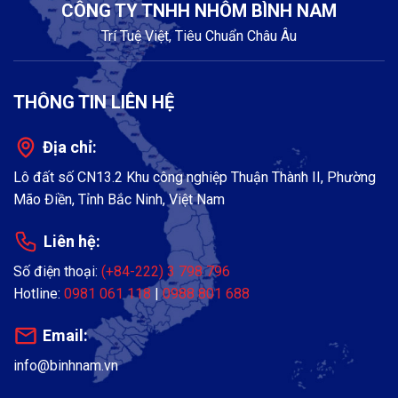
CÔNG TY TNHH NHÔM BÌNH NAM
Trí Tuệ Việt, Tiêu Chuẩn Châu Âu
THÔNG TIN LIÊN HỆ
Địa chỉ:
Lô đất số CN13.2 Khu công nghiệp Thuận Thành II, Phường
Mão Điền, Tỉnh Bắc Ninh, Việt Nam
Liên hệ:
Số điện thoại:
(+84-222) 3 798 796
Hotline:
0981 061 118
|
0988 801 688
Email:
info@binhnam.vn