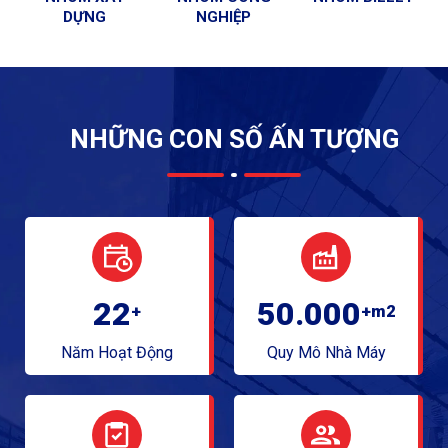
DỰNG
NGHIỆP
NHỮNG CON SỐ ẤN TƯỢNG
22
50.000
+
+m2
Năm Hoạt Động
Quy Mô Nhà Máy