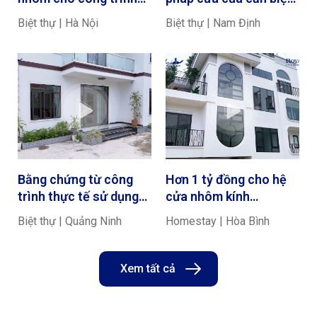
nhà ở tuyệt đẹp tại Ứng
thự tại Nam Định
Biệt thự | Hà Nội
Biệt thự | Nam Định
Hòa, Hà Nội
Bằng chứng từ công
Hơn 1 tỷ đồng cho hệ
trình thực tế sử dụng
cửa nhôm kính
nhôm 4 năm tại Quảng
Homestay, liệu có
Biệt thự | Quảng Ninh
Homestay | Hòa Bình
Ninh
đáng?
Xem tất cả