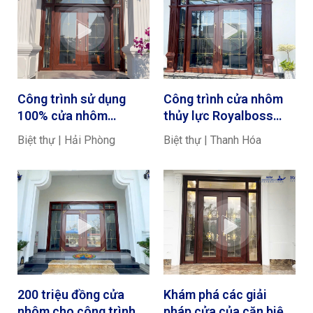
Công trình sử dụng
Công trình cửa nhôm
100% cửa nhôm
thủy lực Royalboss
Royalboss màu vân gỗ
màu vân gỗ trắc kích
Biệt thự | Hải Phòng
Biệt thự | Thanh Hóa
trắc
thước cửa 3,4 x 3m
200 triệu đồng cửa
Khám phá các giải
nhôm cho công trình
pháp cửa của căn biệt